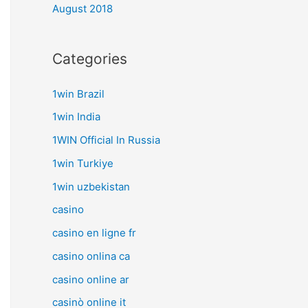
August 2018
Categories
1win Brazil
1win India
1WIN Official In Russia
1win Turkiye
1win uzbekistan
casino
casino en ligne fr
casino onlina ca
casino online ar
casinò online it