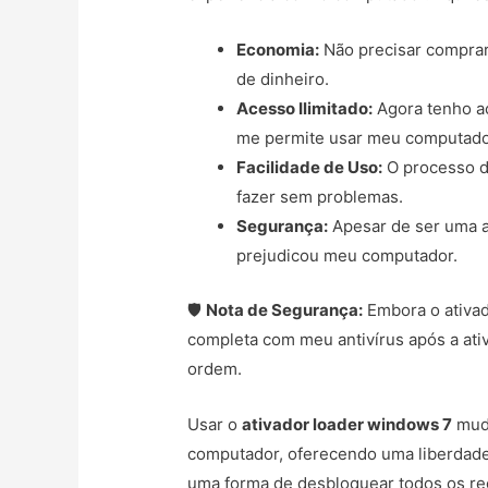
Economia:
Não precisar comprar
de dinheiro.
Acesso Ilimitado:
Agora tenho ac
me permite usar meu computado
Facilidade de Uso:
O processo d
fazer sem problemas.
Segurança:
Apesar de ser uma a
prejudicou meu computador.
🛡️
Nota de Segurança:
Embora o ativad
completa com meu antivírus após a ati
ordem.
Usar o
ativador loader windows 7
mudo
computador, oferecendo uma liberdade
uma forma de desbloquear todos os re