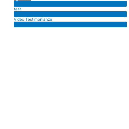
Menu
test
Toggle
Menu
Video Testimonianze
Toggle
Menu
Toggle