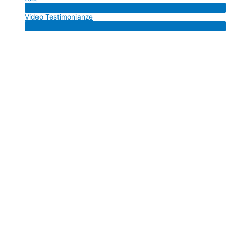
Menu
Video Testimonianze
Toggle
Menu
Toggle