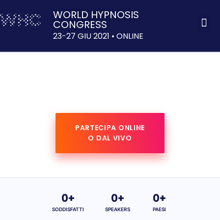
WORLD HYPNOSIS
CONGRESS
ACQUISTA 
23-27 GIU 2021 • ONLINE
IL PIÙ GRANDE EVENTO
PER IPNOTISTI
PARTECIPA ONLINE
O DAL VIVO
0
+
0
+
0
+
SODDISFATTI
SPEAKERS
PAESI