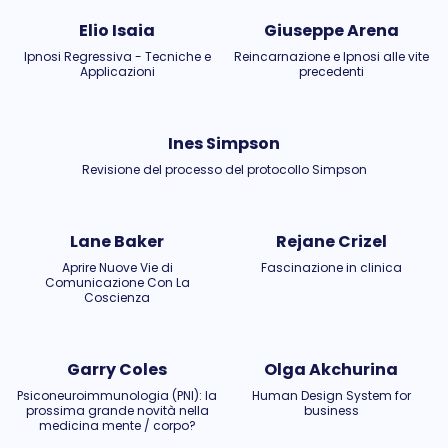
Elio Isaia
Giuseppe Arena
Ipnosi Regressiva - Tecniche e
Reincarnazione e Ipnosi alle vite
Applicazioni
precedenti
Ines Simpson
Revisione del processo del protocollo Simpson
Lane Baker
Rejane Crizel
Aprire Nuove Vie di
Fascinazione in clinica
Comunicazione Con La
Coscienza
Garry Coles
Olga Akchurina
Psiconeuroimmunologia (PNI): la
Human Design System for
prossima grande novità nella
business
medicina mente / corpo?