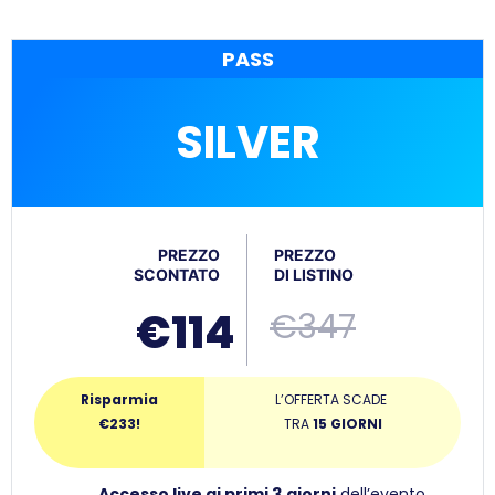
PASS
SILVER
PREZZO
PREZZO
SCONTATO
DI LISTINO
€114
€347
Risparmia
L’OFFERTA SCADE
€233!
TRA
15 GIORNI
Accesso live ai primi
3
giorni
dell’evento