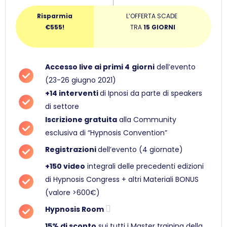
Risparmia
L’OFFERTA SCADE
€555!
TRA
15 GIORNI
Accesso live ai primi
4
giorni
dell’evento
(23-26 giugno 2021)
+14 interventi
di Ipnosi da parte di speakers
di settore
Iscrizione gratuita
alla Community
esclusiva di “Hypnosis Convention”
Registrazioni
dell’evento (4 giornate)
+150 video
integrali delle precedenti edizioni
di Hypnosis Congress + altri Materiali BONUS
(valore >600€)
Hypnosis Room
15% di sconto
sui tutti i Master training della