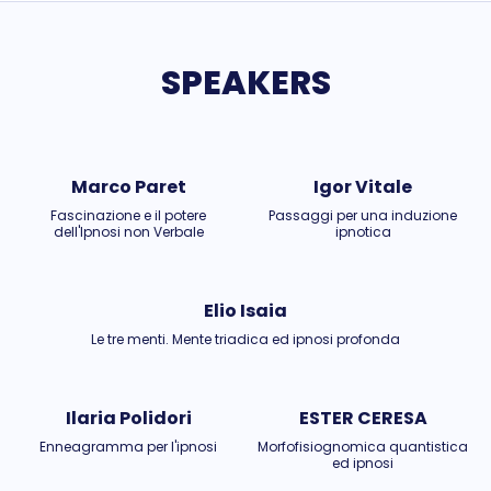
SPEAKERS
Marco Paret
Igor Vitale
Fascinazione e il potere
Passaggi per una induzione
dell'Ipnosi non Verbale
ipnotica
Elio Isaia
Le tre menti. Mente triadica ed ipnosi profonda
Ilaria Polidori
ESTER CERESA
Enneagramma per l'ipnosi
Morfofisiognomica quantistica
ed ipnosi