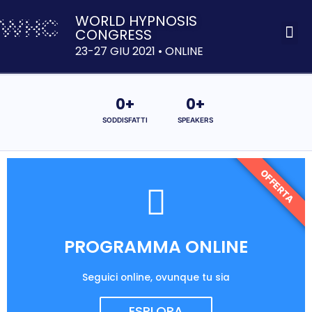
WORLD HYPNOSIS
CONGRESS
ACQUISTA 
23-27 GIU 2021 • ONLINE
0
+
0
+
SODDISFATTI
SPEAKERS
OFFERTA
PROGRAMMA ONLINE
Seguici online, ovunque tu sia
ESPLORA