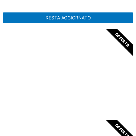
RESTA AGGIORNATO
OFFERTA
PROGRAMMA ONLINE
Seguici online, ovunque tu sia
ESPLORA
OFFERTA