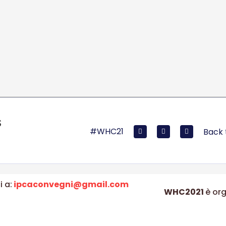
S
#WHC21
Back 
 a:
ipcaconvegni@gmail.com
WHC2021
è or