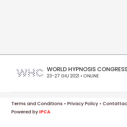
WORLD HYPNOSIS CONGRES
23-27 GIU 2021 • ONLINE
Terms and Conditions • Privacy Policy • Contattaci
Powered by
IPCA