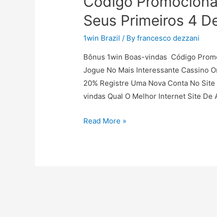
Codigo Promociona
Seus Primeiros 4 D
1win Brazil
/ By
francesco dezzani
Bônus 1win Boas-vindas ️ Código Prom
Jogue No Mais Interessante Cassino O
20% Registre Uma Nova Conta No Site
vindas Qual O Melhor Internet Site De
Read More »