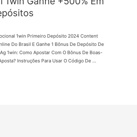
l 1win Ganhe +500% Em
epósitos
ocional 1win Primeiro Depósito 2024 Content
nline Do Brasil E Ganhe 1 Bônus De Depósito De
 Ag 1win: Como Apostar Com O Bônus De Boas-
 Aposta? Instruções Para Usar O Código De …